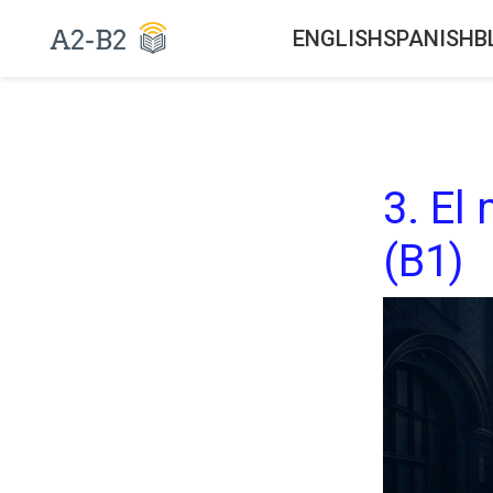
ENGLISH
SPANISH
B
3. El
(B1)