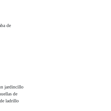
aba de
n jardincillo
huellas de
e ladrillo