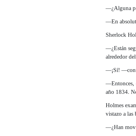
—¿Alguna pi
—En absolut
Sherlock Hol
—¿Están segu
alrededor del
—¡Sí! —conte
—Entonces, es
año 1834. No
Holmes exami
vistazo a las 
—¿Han movid