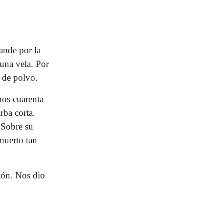
ande por la
una vela. Por
a de polvo.
nos cuarenta
rba corta.
 Sobre su
muerto tan
atón. Nos dio