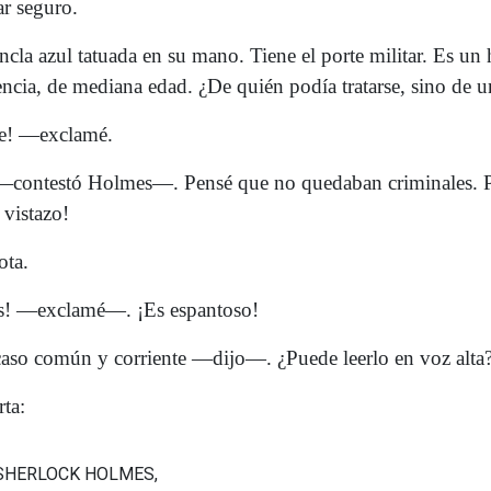
r seguro.
cla azul tatuada en su mano. Tiene el porte militar. Es u
encia, de mediana edad. ¿De quién podía tratarse, sino de 
e! —exclamé.
contestó Holmes—. Pensé que no quedaban criminales. P
 vistazo!
ota.
 —exclamé—. ¡Es espantoso!
so común y corriente —dijo—. ¿Puede leerlo en voz alta
rta:
SHERLOCK HOLMES,