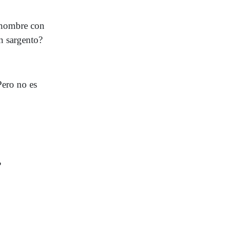
n hombre con
un sargento?
ero no es
?