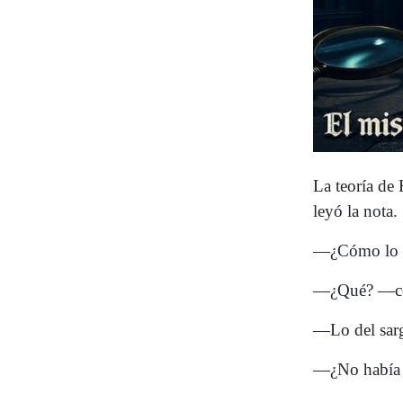
La teoría de
leyó la nota.
—¿Cómo lo h
—¿Qué? —co
—Lo del sarg
—¿No había 