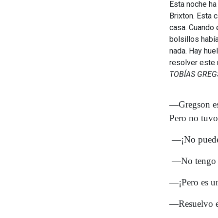
Esta noche ha 
Brixton. Esta 
casa. Cuando e
bolsillos había
nada. Hay huel
resolver este 
TOBÍAS GRE
—Gregson es 
Pero no tuvo
—¡No puede 
—No tengo g
—¡Pero es un
—Resuelvo el