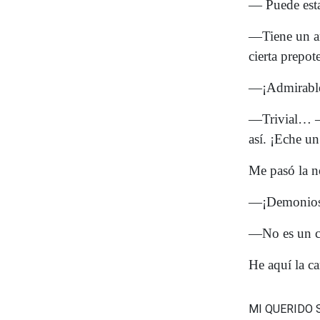
— Puede esta
—Tiene un an
cierta prepot
—¡Admirabl
—Trivial… —
así. ¡Eche un
Me pasó la n
—¡Demonios!
—No es un ca
He aquí la ca
MI QUERIDO 