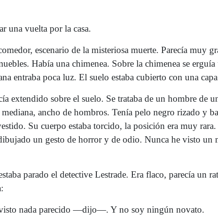
 una vuelta por la casa.
comedor, escenario de la misteriosa muerte. Parecía muy gr
muebles. Había una chimenea. Sobre la chimenea se erguía 
ana entraba poca luz. El suelo estaba cubierto con una cap
cía extendido sobre el suelo. Se trataba de un hombre de u
la mediana, ancho de hombros. Tenía pelo negro rizado y ba
estido. Su cuerpo estaba torcido, la posición era muy rara.
 dibujado un gesto de horror y de odio. Nunca he visto un 
estaba parado el detective Lestrade. Era flaco, parecía un r
:
isto nada parecido —dijo—. Y no soy ningún novato.