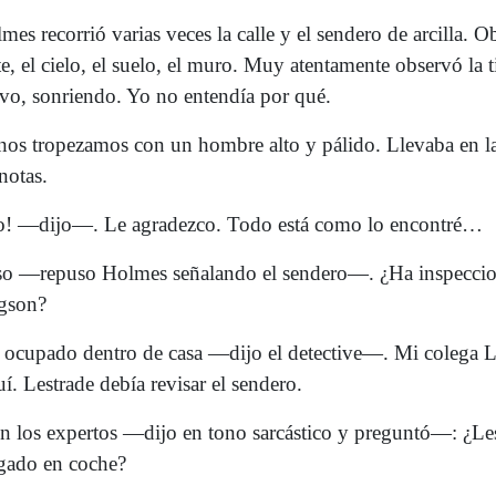
es recorrió varias veces la calle y el sendero de arcilla. O
te, el cielo, el suelo, el muro. Muy atentamente observó la t
uvo, sonriendo. Yo no entendía por qué.
 nos tropezamos con un hombre alto y pálido. Llevaba en 
notas.
! —dijo—. Le agradezco. Todo está como lo encontré…
o —repuso Holmes señalando el sendero—. ¿Ha inspeccio
egson?
ocupado dentro de casa —dijo el detective—. Mi colega L
í. Lestrade debía revisar el sendero.
 los expertos —dijo en tono sarcástico y preguntó—: ¿Le
egado en coche?