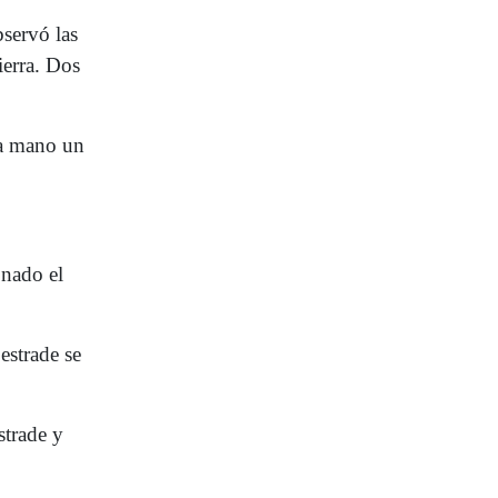
bservó las
ierra. Dos
la mano un
nado el
estrade se
strade y