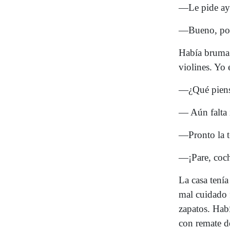
—Le pide ay
—Bueno, pod
Había bruma.
violines. Yo 
—¿Qué piensa
— Aún falta
—Pronto la te
—¡Pare, coch
La casa tenía
mal cuidado f
zapatos. Hab
con remate d