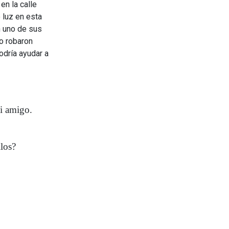
en la calle
 luz en esta
n uno de sus
No robaron
odría ayudar a
i amigo.
los?