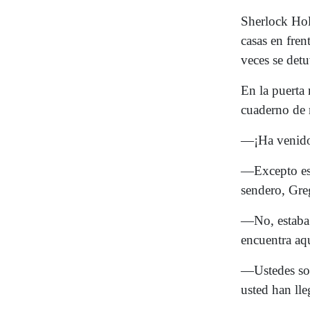
Sherlock Holm
casas en fren
veces se det
En la puerta
cuaderno de 
—¡Ha venido
—Excepto es
sendero, Gr
—No, estaba 
encuentra aqu
—Ustedes son
usted han ll